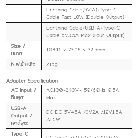
Lightning Cable(5VIA)+Type-C
Cable Fast 18W (Double Output)
Lightning Cable+USB-A+Type-C
Cable 5V3.5A Max (Four Output)
Size /
103.11 x 73.96 x 32.5mm
ขนาด:
N.W.น้ำหนัก:
215g
Adapter Specification
AC Input /
AC100~240V~ 50/60Hz 0.5A
อินพุต:
Max
USB-A
DC DC 5V4.5A /9V2A /12V1.5A
Output /
22.5W
เอาต์พุต:
Type-C
DC 5V3A /9V2.22A /12V1.67A