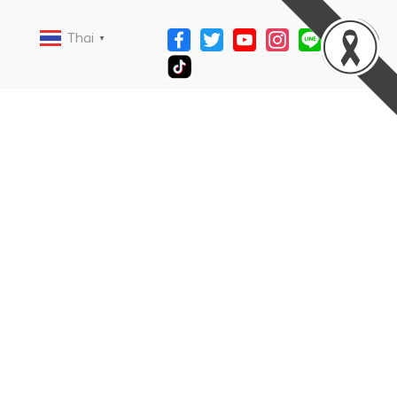
Thai
▼