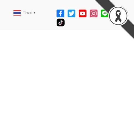
Thai
▼