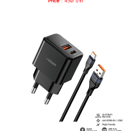
Price :
450 บาท