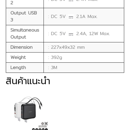
2
Output USB
: DC 5V
2.1A Max.
3
Simultaneous
: DC 5V
2.4A, 12W Max.
Output
Dimension
: 227x49x32 mm
Weight
: 392g
Length
: 3M
สินค้าแนะนำ