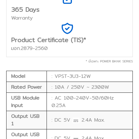
365 Days
Warranty
Product Certificate (TIS)*
มอก.2879-2560
* มีเฉพาะ POWER BANK SERIES
Model
: VPST-3U3-12W
Rated Power
: 10A / 250V ~ 2300W
USB Module
: AC 100-240V-50/60Hz
Input
0.25A
Output USB
: DC 5V
2.4A Max.
1
Output USB
: DC 5V
2.4A Max.