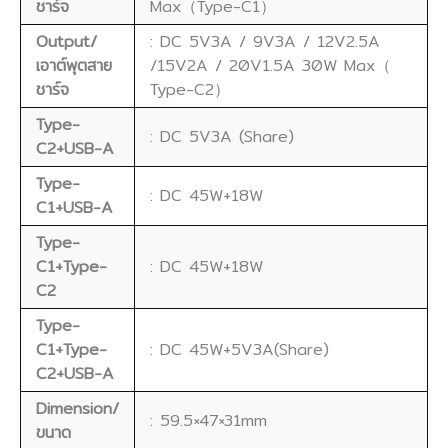
ชาร์จ
Max（Type-C1）
Output/
: DC 5V3A / 9V3A / 12V2.5A
เอาต์พุตสาย
/15V2A / 20V1.5A 30W Max（
ชาร์จ
Type-C2）
Type-
: DC 5V3A (Share)
C2+USB-A
Type-
: DC 45W+18W
C1+USB-A
Type-
C1+Type-
: DC 45W+18W
C2
Type-
C1+Type-
: DC 45W+5V3A(Share)
C2+USB-A
Dimension/
: 59.5×47×31mm
ขนาด