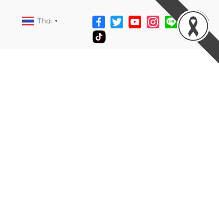
Thai
▼